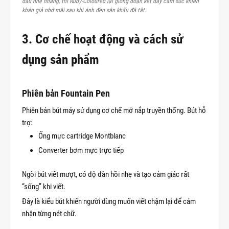
đầu nhẹ nhàng, thì Ruby-Coloured lại giống đoạn kết đầy cảm xúc khiến
khán giả nhớ mãi sau khi ánh đèn sân khấu đã tắt.
3. Cơ chế hoạt động và cách sử
dụng sản phẩm
Phiên bản Fountain Pen
Phiên bản bút máy sử dụng cơ chế mở nắp truyền thống. Bút hỗ
trợ:
Ống mực cartridge Montblanc
Converter bơm mực trực tiếp
Ngòi bút viết mượt, có độ đàn hồi nhẹ và tạo cảm giác rất
“sống” khi viết.
Đây là kiểu bút khiến người dùng muốn viết chậm lại để cảm
nhận từng nét chữ.