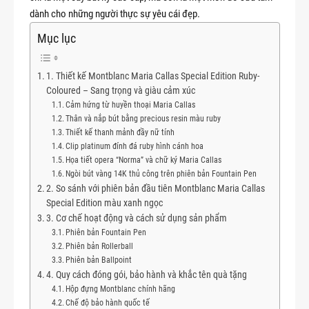
dành cho những người thực sự yêu cái đẹp.
Mục lục
1. Thiết kế Montblanc Maria Callas Special Edition Ruby-
Coloured – Sang trọng và giàu cảm xúc
Cảm hứng từ huyền thoại Maria Callas
Thân và nắp bút bằng precious resin màu ruby
Thiết kế thanh mảnh đầy nữ tính
Clip platinum đính đá ruby hình cánh hoa
Họa tiết opera “Norma” và chữ ký Maria Callas
Ngòi bút vàng 14K thủ công trên phiên bản Fountain Pen
2. So sánh với phiên bản đầu tiên Montblanc Maria Callas
Special Edition màu xanh ngọc
3. Cơ chế hoạt động và cách sử dụng sản phẩm
Phiên bản Fountain Pen
Phiên bản Rollerball
Phiên bản Ballpoint
4. Quy cách đóng gói, bảo hành và khắc tên quà tặng
Hộp đựng Montblanc chính hãng
Chế độ bảo hành quốc tế