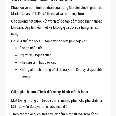
Khác với vẻ nam tính cổ điển của dòng Meisterstück, phiên bản
Maria Callas có thiết kế thon dài và mềm mại hơn.
Các đường nét được xử lý tinh tế để tạo cảm giác thanh thoát
khi cầm. Đây là kiểu thiết kế không quá đồ sộ nhưng lại rất
sang.
Có lẽ vì thế mà bộ sưu tập này đặc biệt phù hợp với:
Doanh nhân nữ
Người yêu nghệ thuật
Nhà sưu tầm bút cao cấp
Những ai thích phong cách luxury tinh tế thay vì quá phô
trương
Clip platinum đính đá ruby hình cánh hoa
Một trong những chi tiết đẹp nhất nằm ở phần clip phủ platinum
kết hợp viên đá synthetic ruby màu đỏ.
Theo Montblanc, chi tiết này lấy cảm hứng từ loài hoa hồng