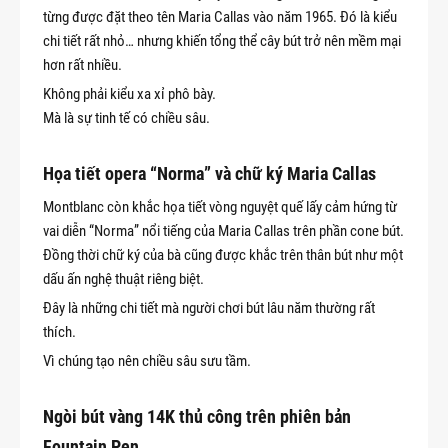
từng được đặt theo tên Maria Callas vào năm 1965. Đó là kiểu
chi tiết rất nhỏ… nhưng khiến tổng thể cây bút trở nên mềm mại
hơn rất nhiều.
Không phải kiểu xa xỉ phô bày.
Mà là sự tinh tế có chiều sâu.
Họa tiết opera “Norma” và chữ ký Maria Callas
Montblanc còn khắc họa tiết vòng nguyệt quế lấy cảm hứng từ
vai diễn “Norma” nổi tiếng của Maria Callas trên phần cone bút.
Đồng thời chữ ký của bà cũng được khắc trên thân bút như một
dấu ấn nghệ thuật riêng biệt.
Đây là những chi tiết mà người chơi bút lâu năm thường rất
thích.
Vì chúng tạo nên chiều sâu sưu tầm.
Ngòi bút vàng 14K thủ công trên phiên bản
Fountain Pen