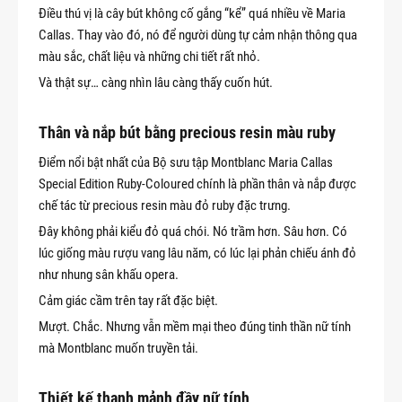
Điều thú vị là cây bút không cố gắng “kể” quá nhiều về Maria
Callas. Thay vào đó, nó để người dùng tự cảm nhận thông qua
màu sắc, chất liệu và những chi tiết rất nhỏ.
Và thật sự… càng nhìn lâu càng thấy cuốn hút.
Thân và nắp bút bằng precious resin màu ruby
Điểm nổi bật nhất của Bộ sưu tập Montblanc Maria Callas
Special Edition Ruby-Coloured chính là phần thân và nắp được
chế tác từ precious resin màu đỏ ruby đặc trưng.
Đây không phải kiểu đỏ quá chói. Nó trầm hơn. Sâu hơn. Có
lúc giống màu rượu vang lâu năm, có lúc lại phản chiếu ánh đỏ
như nhung sân khấu opera.
Cảm giác cầm trên tay rất đặc biệt.
Mượt. Chắc. Nhưng vẫn mềm mại theo đúng tinh thần nữ tính
mà Montblanc muốn truyền tải.
Thiết kế thanh mảnh đầy nữ tính