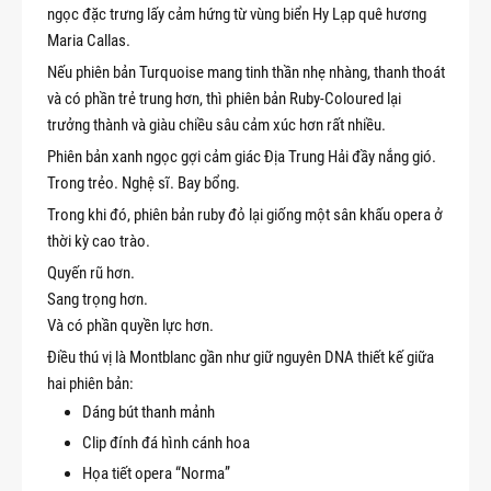
ngọc đặc trưng lấy cảm hứng từ vùng biển Hy Lạp quê hương
Maria Callas.
Nếu phiên bản Turquoise mang tinh thần nhẹ nhàng, thanh thoát
và có phần trẻ trung hơn, thì phiên bản Ruby-Coloured lại
trưởng thành và giàu chiều sâu cảm xúc hơn rất nhiều.
Phiên bản xanh ngọc gợi cảm giác Địa Trung Hải đầy nắng gió.
Trong trẻo. Nghệ sĩ. Bay bổng.
Trong khi đó, phiên bản ruby đỏ lại giống một sân khấu opera ở
thời kỳ cao trào.
Quyến rũ hơn.
Sang trọng hơn.
Và có phần quyền lực hơn.
Điều thú vị là Montblanc gần như giữ nguyên DNA thiết kế giữa
hai phiên bản:
Dáng bút thanh mảnh
Clip đính đá hình cánh hoa
Họa tiết opera “Norma”