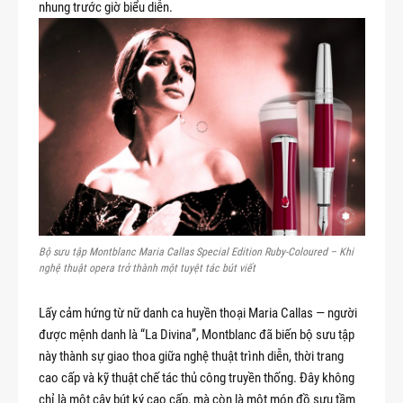
nhung trước giờ biểu diễn.
Bộ sưu tập Montblanc Maria Callas Special Edition Ruby-Coloured – Khi
nghệ thuật opera trở thành một tuyệt tác bút viết
Lấy cảm hứng từ nữ danh ca huyền thoại Maria Callas — người
được mệnh danh là “La Divina”, Montblanc đã biến bộ sưu tập
này thành sự giao thoa giữa nghệ thuật trình diễn, thời trang
cao cấp và kỹ thuật chế tác thủ công truyền thống. Đây không
chỉ là một cây bút ký cao cấp, mà còn là một món đồ sưu tầm