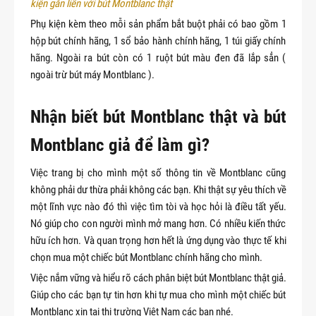
kiện gắn liền với bút Montblanc thật
Phụ kiện kèm theo mỗi sản phẩm bắt buột phải có bao gồm 1
hộp bút chính hãng, 1 sổ bảo hành chính hãng, 1 túi giấy chính
hãng. Ngoài ra bút còn có 1 ruột bút màu đen đã lắp sẳn (
ngoài trừ bút máy Montblanc ).
Nhận biết bút Montblanc thật và bút
Montblanc giả để làm gì?
Việc trang bị cho mình một số thông tin về Montblanc cũng
không phải dư thừa phải không các bạn. Khi thật sự yêu thích về
một lĩnh vực nào đó thì việc tìm tòi và học hỏi là điều tất yếu.
Nó giúp cho con người mình mở mang hơn. Có nhiều kiến thức
hữu ích hơn. Và quan trọng hơn hết là ứng dụng vào thực tế khi
chọn mua một chiếc bút Montblanc chính hãng cho mình.
Việc nắm vững và hiểu rõ cách phân biệt bút Montblanc thật giả.
Giúp cho các bạn tự tin hơn khi tự mua cho mình một chiếc bút
Montblanc xịn tại thị trường Việt Nam các bạn nhé.