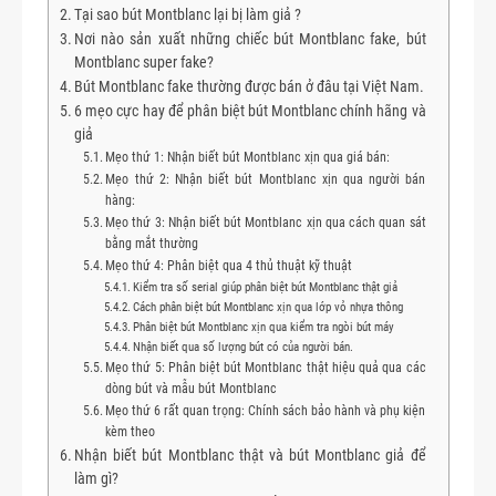
Tại sao bút Montblanc lại bị làm giả ?
Nơi nào sản xuất những chiếc bút Montblanc fake, bút
Montblanc super fake?
Bút Montblanc fake thường được bán ở đâu tại Việt Nam.
6 mẹo cực hay để phân biệt bút Montblanc chính hãng và
giả
Mẹo thứ 1: Nhận biết bút Montblanc xịn qua giá bán:
Mẹo thứ 2: Nhận biết bút Montblanc xịn qua người bán
hàng:
Mẹo thứ 3: Nhận biết bút Montblanc xịn qua cách quan sát
bằng mắt thường
Mẹo thứ 4: Phân biệt qua 4 thủ thuật kỹ thuật
Kiểm tra số serial giúp phân biệt bút Montblanc thật giả
Cách phân biệt bút Montblanc xịn qua lớp vỏ nhựa thông
Phân biệt bút Montblanc xịn qua kiểm tra ngòi bút máy
Nhận biết qua số lượng bút có của người bán.
Mẹo thứ 5: Phân biệt bút Montblanc thật hiệu quả qua các
dòng bút và mẫu bút Montblanc
Mẹo thứ 6 rất quan trọng: Chính sách bảo hành và phụ kiện
kèm theo
Nhận biết bút Montblanc thật và bút Montblanc giả để
làm gì?