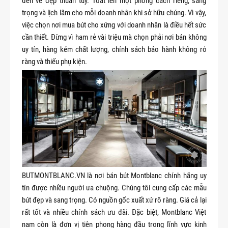
đến vẻ đẹp thuần túy. Toát lên một phong cách riêng, sang
trọng và lịch lãm cho mỗi doanh nhân khi sở hữu chúng. Vì vậy,
việc chọn nơi mua bút cho xứng với doanh nhân là điều hết sức
cần thiết. Đừng vì ham rẻ vài triệu mà chọn phải nơi bán không
uy tín, hàng kém chất lượng, chính sách bảo hành không rỏ
ràng và thiếu phụ kiện.
BUTMONTBLANC.VN là nơi bán bút Montblanc chính hãng uy
tín được nhiều người ưa chuộng. Chúng tôi cung cấp các mẫu
bút đẹp và sang trọng. Có nguồn gốc xuất xứ rõ ràng. Giá cả lại
rất tốt và nhiều chính sách ưu đãi. Đặc biệt, Montblanc Việt
nam còn là đơn vị tiên phong hàng đầu trong lĩnh vực kinh