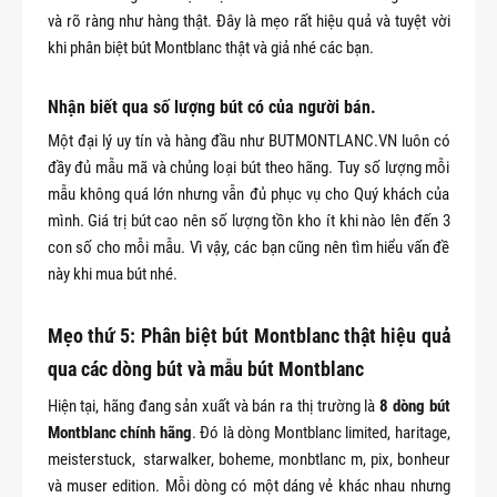
và rõ ràng như hàng thật. Đây là mẹo rất hiệu quả và tuyệt vời
khi phân biệt bút Montblanc thật và giả nhé các bạn.
Nhận biết qua số lượng bút có của người bán.
Một đại lý uy tín và hàng đầu như BUTMONTLANC.VN luôn có
đầy đủ mẫu mã và chủng loại bút theo hãng. Tuy số lượng mỗi
mẫu không quá lớn nhưng vẫn đủ phục vụ cho Quý khách của
mình. Giá trị bút cao nên số lượng tồn kho ít khi nào lên đến 3
con số cho mỗi mẫu. Vì vậy, các bạn cũng nên tìm hiểu vấn đề
này khi mua bút nhé.
Mẹo thứ 5: Phân biệt bút Montblanc thật hiệu quả
qua các dòng bút và mẫu bút Montblanc
Hiện tại, hãng đang sản xuất và bán ra thị trường là
8 dòng bút
Montblanc chính hãng
. Đó là dòng Montblanc limited, haritage,
meisterstuck, starwalker, boheme, monbtlanc m, pix, bonheur
và muser edition. Mỗi dòng có một dáng vẻ khác nhau nhưng