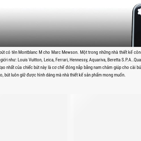
 bút có tên Montblanc M cho Marc Mewson. Một trong những nhà thiết kế công ng
iếng thế giới như: Louis Vuitton, Leica, Ferrari, Hennessy, Aquariva, Beretta S.P
g tạo nhất của chiếc bút này là cơ chế đóng nắp bằng nam châm giúp cho cài 
ào, bút luôn giữ được hình dáng mà nhà thiết kế sản phẩm mong muốn.