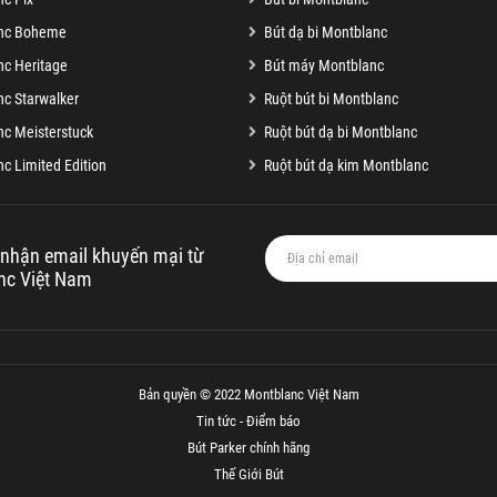
nc Boheme
Bút dạ bi Montblanc
c Heritage
Bút máy Montblanc
c Starwalker
Ruột bút bi Montblanc
c Meisterstuck
Ruột bút dạ bi Montblanc
c Limited Edition
Ruột bút dạ kim Montblanc
nhận email khuyến mại từ
nc Việt Nam
Bản quyền © 2022 Montblanc Việt Nam
Tin tức - Điểm báo
Bút Parker chính hãng
Thế Giới Bút