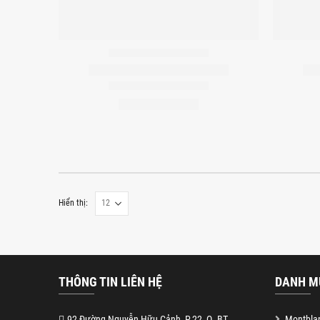
Hiển thị:
THÔNG TIN LIÊN HỆ
DANH M
92 Đường Nguyễn Hữu Cảnh, P.22, Q. BT
Montblan