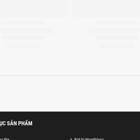
ỤC SẢN PHẨM
c Pix
Bút bi Montblanc