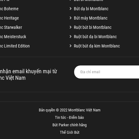
nc Boheme
Bút dạ bi Montblanc
c Heritage
Bút máy Montblanc
c Starwalker
Ruột bút bi Montblanc
c Meisterstuck
Ruột bút dạ bi Montblanc
c Limited Edition
Ruột bút dạ kim Montblanc
nhận email khuyến mại từ
nc Việt Nam
Bản quyền © 2022 Montblanc Việt Nam
Tin tức - Điểm báo
Bút Parker chính hãng
Thế Giới Bút