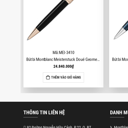
Mã:MEI-3410
Bút bi Montblanc Meisterstuck Doué Geometry Champagne Classique MB118095
24.840.000
₫
THÊM VÀO GIỎ HÀNG
THÔNG TIN LIÊN HỆ
DANH M
92 Đường Nguyễn Hữu Cảnh, P.22, Q. BT
Montblan