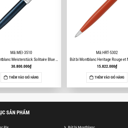
Mã:MEI-3510
Mã:HRT-5302
Bút bi Montblanc Meisterstück Solitaire Blue Hour Classique MB112895 (Mã mới 132102)
30.800.000
₫
15.822.000
₫
THÊM VÀO GIỎ HÀNG
THÊM VÀO GIỎ HÀNG
ỤC SẢN PHẨM
c Pix
Bút bi Montblanc