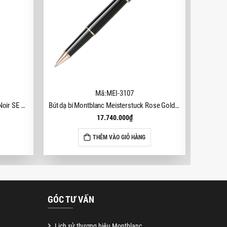
Mã:MEI-3107
Bút bi Montblanc Heritage Rouge et Noir SE Coral Ballpoint Pen MB114727
Bút dạ bi Montblanc Meisterstuck Rose Gold-Coated Classique MB112678 (Mã mới MB132487)
17.740.000
₫
THÊM VÀO GIỎ HÀNG
GÓC TƯ VẤN
Lịch sử thương hiệu Montblanc