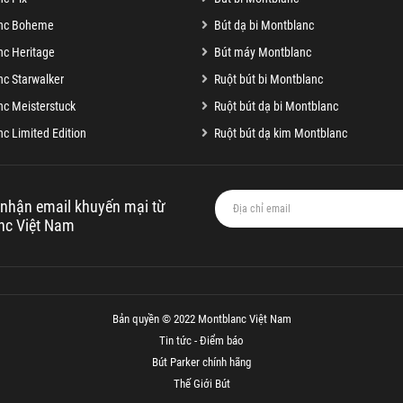
nc Boheme
Bút dạ bi Montblanc
c Heritage
Bút máy Montblanc
c Starwalker
Ruột bút bi Montblanc
c Meisterstuck
Ruột bút dạ bi Montblanc
c Limited Edition
Ruột bút dạ kim Montblanc
nhận email khuyến mại từ
nc Việt Nam
Bản quyền © 2022 Montblanc Việt Nam
Tin tức - Điểm báo
Bút Parker chính hãng
Thế Giới Bút