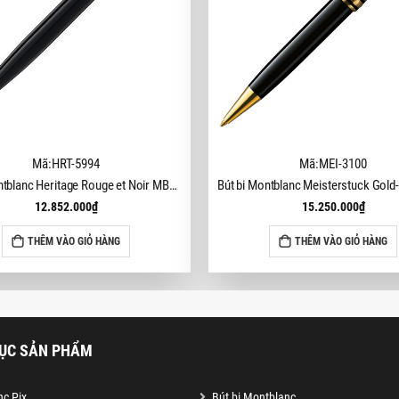
Mã:HRT-5994
Mã:MEI-3100
Bút bi Montblanc Heritage Rouge et Noir MB114724
12.852.000
₫
15.250.000
₫
THÊM VÀO GIỎ HÀNG
THÊM VÀO GIỎ HÀNG
ỤC SẢN PHẨM
c Pix
Bút bi Montblanc