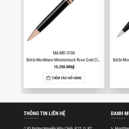
Mã:MEI-3106
Bút bi Montblanc Meisterstuck Rose Gold Classique MB112679 (Mã mới MB132488)
15.250.000
₫
THÊM VÀO GIỎ HÀNG
THÔNG TIN LIÊN HỆ
DANH M
92 Đường Nguyễn Hữu Cảnh, P.22, Q. BT
Montblan