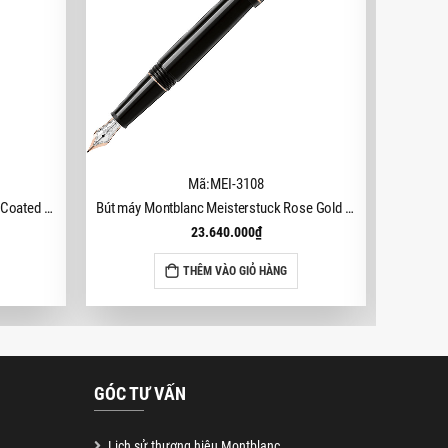
Mã:MEI-3108
Bút bi Montblanc Meisterstuck Gold-Coated Classique MB10883 (Mã mới MB132453)
Bút máy Montblanc Meisterstuck Rose Gold Fountain Pen MB112676 (Mã mới 132485)
23.640.000
₫
THÊM VÀO GIỎ HÀNG
GÓC TƯ VẤN
Lịch sử thương hiệu Montblanc