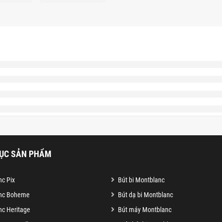
ỤC SẢN PHẨM
c Pix
Bút bi Montblanc
nc Boheme
Bút dạ bi Montblanc
c Heritage
Bút máy Montblanc