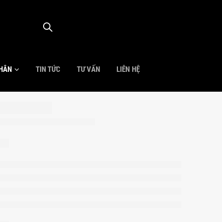
NHÂN
TIN TỨC
TƯ VẤN
LIÊN HỆ