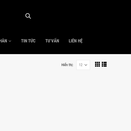
NHÂN
TIN TỨC
TƯ VẤN
LIÊN HỆ
Hiển thị: