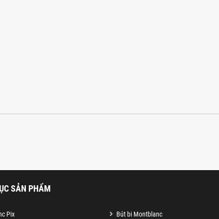
ỤC SẢN PHẨM
c Pix
Bút bi Montblanc