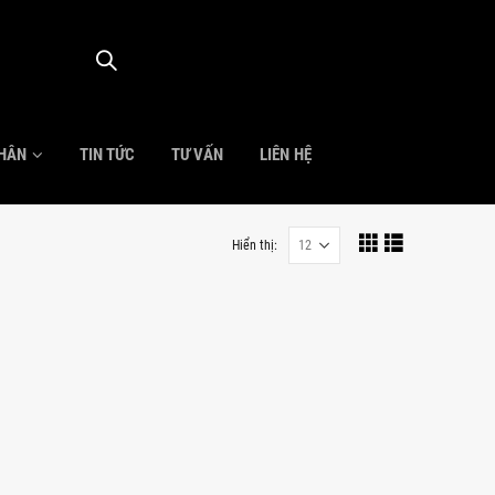
NHÂN
TIN TỨC
TƯ VẤN
LIÊN HỆ
Hiển thị: