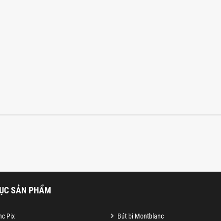
ỤC SẢN PHẨM
c Pix
Bút bi Montblanc