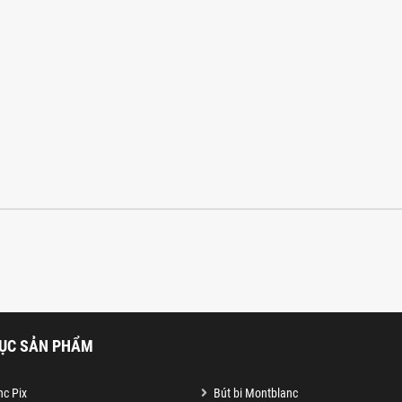
ỤC SẢN PHẨM
c Pix
Bút bi Montblanc