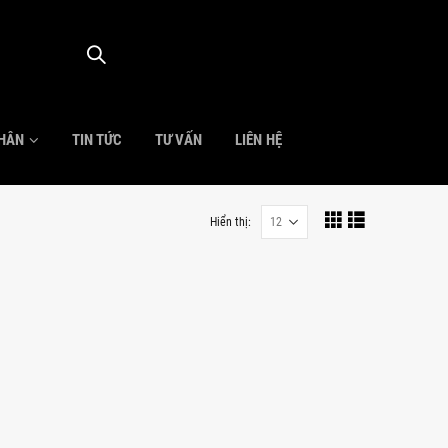
NHÂN
TIN TỨC
TƯ VẤN
LIÊN HỆ
Hiển thị: