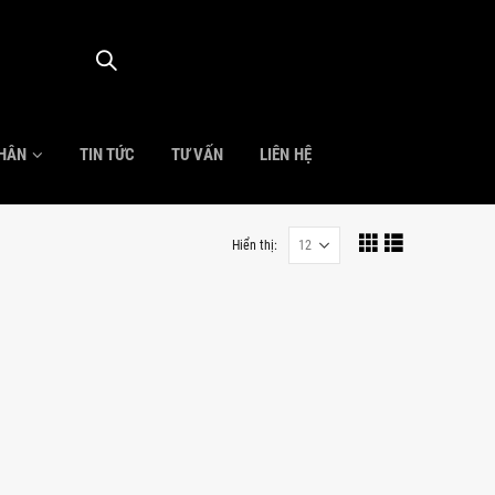
NHÂN
TIN TỨC
TƯ VẤN
LIÊN HỆ
Hiển thị: