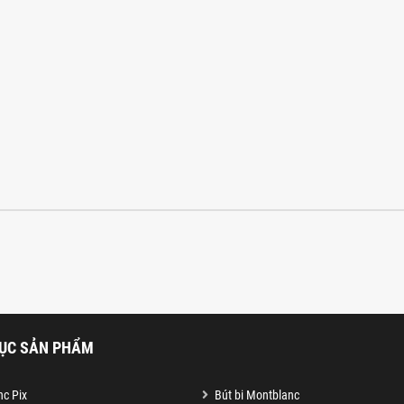
ỤC SẢN PHẨM
c Pix
Bút bi Montblanc