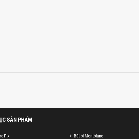
ỤC SẢN PHẨM
c Pix
Bút bi Montblanc