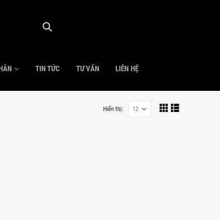
NHÂN
TIN TỨC
TƯ VẤN
LIÊN HỆ
Hiển thị: