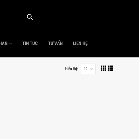
NHÂN
TIN TỨC
TƯ VẤN
LIÊN HỆ
Hiển thị: