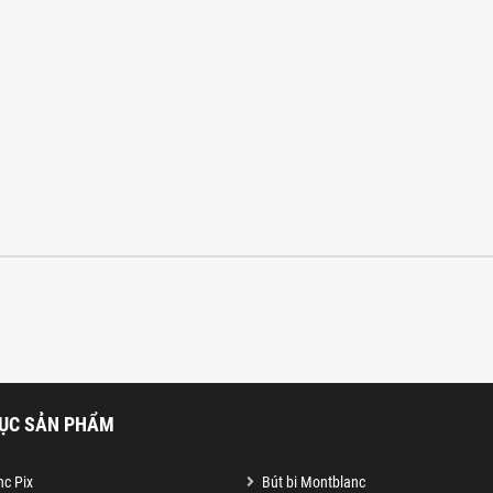
ỤC SẢN PHẨM
c Pix
Bút bi Montblanc