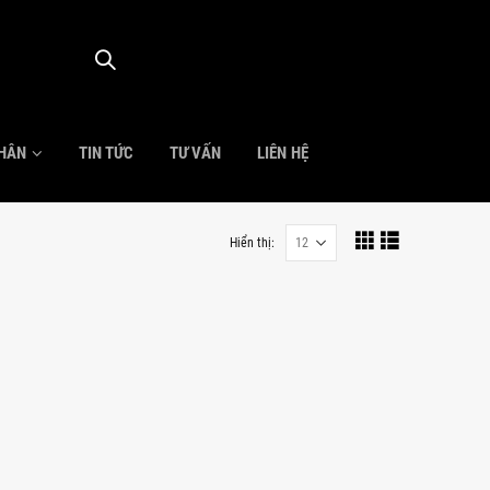
NHÂN
TIN TỨC
TƯ VẤN
LIÊN HỆ
Hiển thị: