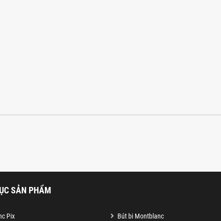
ỤC SẢN PHẨM
c Pix
Bút bi Montblanc