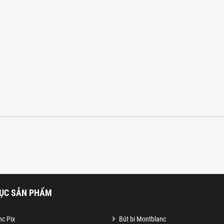
ỤC SẢN PHẨM
c Pix
Bút bi Montblanc