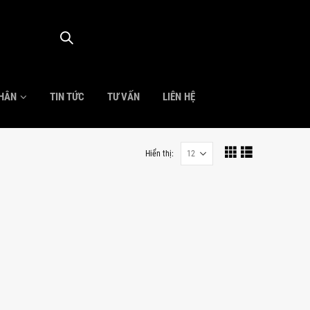
NHÂN
TIN TỨC
TƯ VẤN
LIÊN HỆ
Hiển thị: