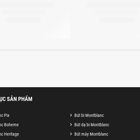
ỤC SẢN PHẨM
c Pix
Bút bi Montblanc
nc Boheme
Bút dạ bi Montblanc
c Heritage
Bút máy Montblanc