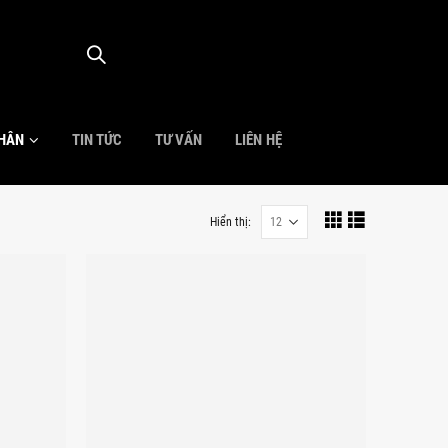
NHÂN
TIN TỨC
TƯ VẤN
LIÊN HỆ
Hiển thị: