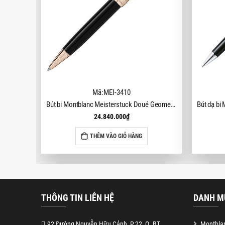
Mã:MEI-3410
Bút bi Montblanc Meisterstuck Doué Geometry Champagne Classique MB118095
24.840.000
₫
THÊM VÀO GIỎ HÀNG
THÔNG TIN LIÊN HỆ
DANH M
92 Đường Nguyễn Hữu Cảnh, P.22, Q. BT
Montblan