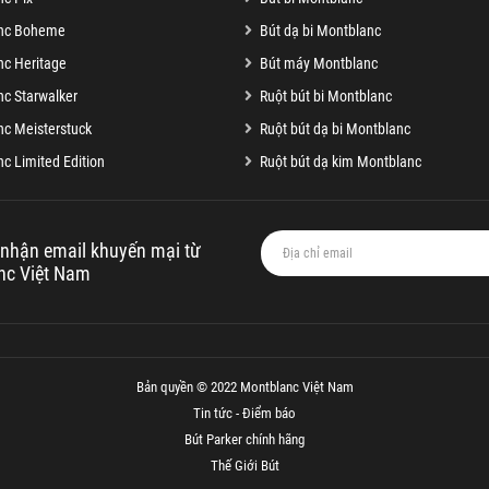
nc Boheme
Bút dạ bi Montblanc
c Heritage
Bút máy Montblanc
c Starwalker
Ruột bút bi Montblanc
c Meisterstuck
Ruột bút dạ bi Montblanc
c Limited Edition
Ruột bút dạ kim Montblanc
nhận email khuyến mại từ
nc Việt Nam
Bản quyền © 2022 Montblanc Việt Nam
Tin tức - Điểm báo
Bút Parker chính hãng
Thế Giới Bút