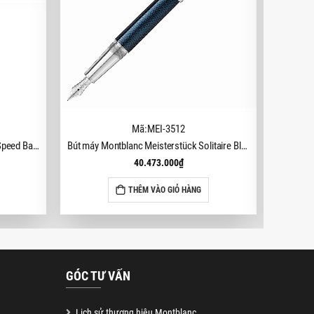
Mã:MEI-3512
Bút bi Montblanc StarWalker Urban Speed Ballpoint Pen MB112686
Bút máy Montblanc Meisterstück Solitaire Blue Hour Fountain Pen MB112893
40.473.000
₫
THÊM VÀO GIỎ HÀNG
GÓC TƯ VẤN
Lịch sử thương hiệu Montblanc