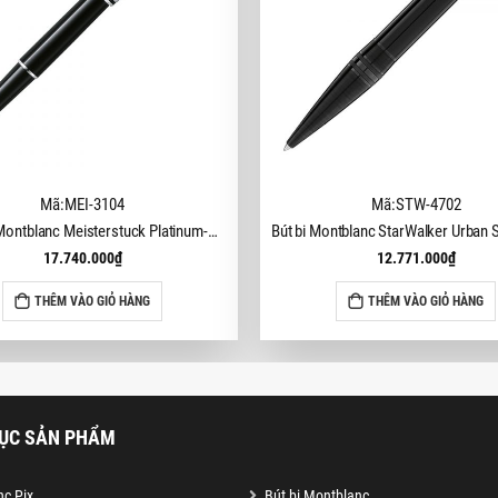
Mã:MEI-3104
Mã:STW-4702
Bút dạ bi Montblanc Meisterstuck Platinum-Coated Classique MB2865 (Mã mới 132445)
17.740.000
₫
12.771.000
₫
THÊM VÀO GIỎ HÀNG
THÊM VÀO GIỎ HÀNG
ỤC SẢN PHẨM
c Pix
Bút bi Montblanc