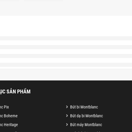
ỤC SẢN PHẨM
c Pix
Bút bi Montblanc
nc Boheme
Bút dạ bi Montblanc
c Heritage
Bút máy Montblanc