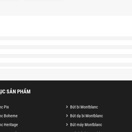
ỤC SẢN PHẨM
c Pix
Bút bi Montblanc
nc Boheme
Bút dạ bi Montblanc
c Heritage
Bút máy Montblanc